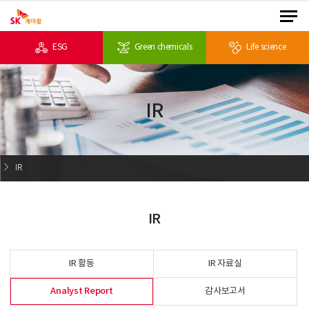
ESG
Green chemicals
Life science
IR
IR
IR
IR 활동
IR 자료실
Analyst Report
감사보고서