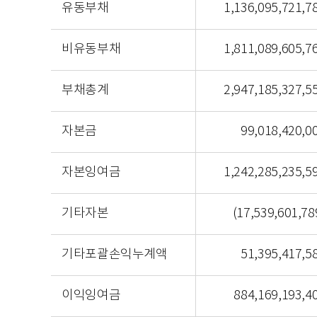
유동부채
1,136,095,721,7
비유동부채
1,811,089,605,7
부채총계
2,947,185,327,5
자본금
99,018,420,0
자본잉여금
1,242,285,235,5
기타자본
(17,539,601,78
기타포괄손익누계액
51,395,417,5
이익잉여금
884,169,193,4