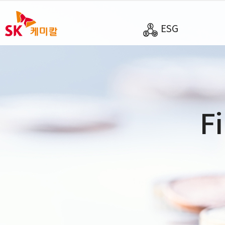
ESG
F