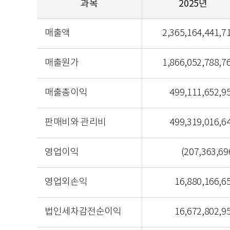
과목
2025년
요약손익계산서 2024년 2023년 2022년 2021년 
매출액
2,365,164,441,7
매출원가
1,866,052,788,7
매출총이익
499,111,652,9
판매비와 관리비
499,319,016,6
영업이익
(207,363,69
영업외손익
16,880,166,6
법인세차감전순이익
16,672,802,9