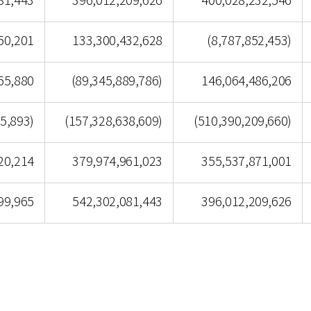
81,443
396,012,209,626
400,028,232,546
50,201
133,300,432,628
(8,787,852,453)
65,880
(89,345,889,786)
146,064,486,206
5,893)
(157,328,638,609)
(510,390,209,660)
20,214
379,974,961,023
355,537,871,001
99,965
542,302,081,443
396,012,209,626