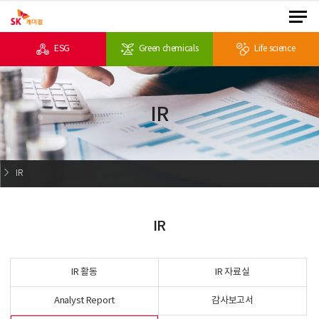
ESG
Green chemicals
Life science
IR
IR
IR
IR 활동
IR 자료실
Analyst Report
감사보고서