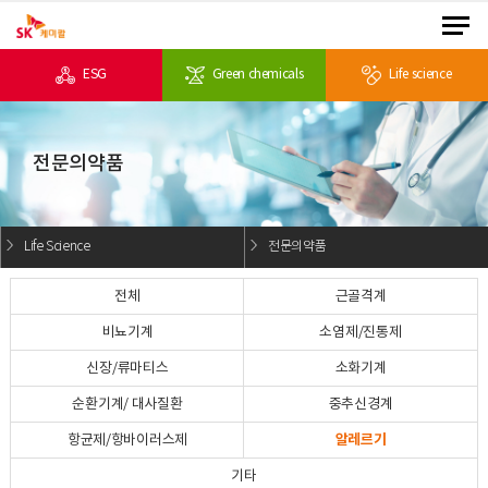
ESG
Green chemicals
Life science
전문의약품
Life Science
전문의약품
전체
근골격계
비뇨기계
소염제/진통제
신장/류마티스
소화기계
순환기계/ 대사질환
중추신경계
알레르기
항균제/항바이러스제
기타