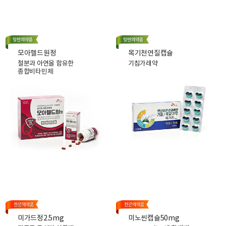
모아헬드원정
목기천연질캡슐
철분과 아연을 함유한
기침가래약
종합비타민제
제품상세보기
제품상세보기
미가드정2.5mg
미노씬캡슐50mg