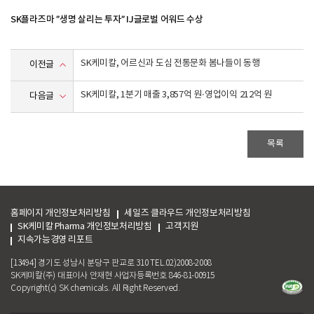
SK
플라즈마 ”생명 살리는 투자” IJ글로벌 어워드 수상
SK케미칼, 어르신과 도심 전통문화 봄나들이 동행
이전글
SK케미칼, 1분기 매출 3,857억 원·영업이익 212억 원
다음글
목록
홈페이지 개인정보처리방침
세일즈 클라우드 개인정보처리방침
SK케미칼 Pharma 개인정보처리방침
고객지원
지속가능경영 리포트
[13494] 경기도 성남시 분당구 판교로 310 TEL.02)2008-2008
SK케미칼(주) 대표이사 안재현 사업자등록번호 846-81-00915
Copyright(c) SK chemicals. All Right Reserved.