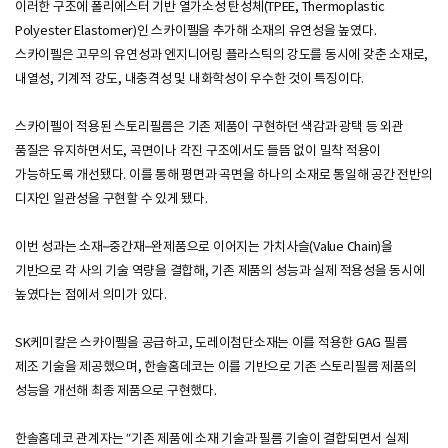
이러한 구조에 폴리에스터 기반 열가소성 탄성체(TPEE, Thermoplastic
Polyester Elastomer)인 스카이펠을 추가해 소재의 유연성을 높였다.
스카이펠은 고무의 유연성과 엔지니어링 플라스틱의 강도를 동시에 갖춘 소재로,
내열성, 기계적 강도, 내충격성 및 내화학성이 우수한 것이 특징이다.
스카이펠이 적용된 스토리필름은 기존 제품이 구현하던 색감과 광택 등 외관
품질은 유지하면서도, 곡면이나 각진 구조에서도 들뜸 없이 밀착 적용이
가능하도록 개선됐다. 이를 통해 평면과 곡면을 하나의 소재로 통일해 공간 전반의
디자인 일관성을 구현할 수 있게 됐다.
이번 성과는 소재–중간재–완제품으로 이어지는 가치사슬(Value Chain)을
기반으로 각 사의 기술 역량을 결합해, 기존 제품의 성능과 실제 적용성을 동시에
높였다는 점에서 의미가 있다.
SK케미칼은 스카이펠을 공급하고, 도레이첨단소재는 이를 적용한 GAG 필름
제조 기술을 제공했으며, 한솔홈데코는 이를 기반으로 기존 스토리필름 제품의
성능을 개선해 최종 제품으로 구현했다.
한솔홈데코 관계자는 “기존 제품에 소재 기술과 필름 기술이 결합되면서 실제