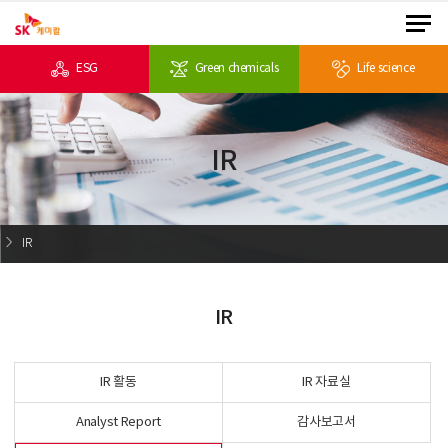
ESG
Green chemicals
Life science
IR
IR
IR
IR 활동
IR 자료실
Analyst Report
감사보고서