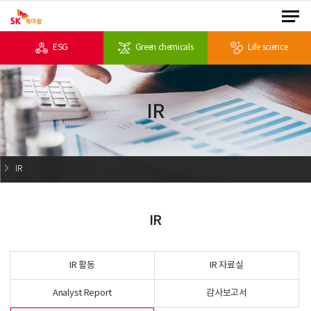
ESG
Green chemicals
Life science
IR
IR
IR
IR 활동
IR 자료실
Analyst Report
감사보고서